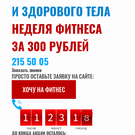
И ЗДОРОВОГО ТЕЛА
НЕДЕЛЯ ФИТНЕСА
ЗА 300 РУБЛЕЙ
215 50 05
Заказать звонок
ПРОСТО ОСТАВЬТЕ ЗАЯВКУ НА САЙТЕ:
ХОЧУ НА ФИТНЕС
1
1
1
1
2
2
3
3
1
1
2
6
7
2
7
6
часов
минут
секунд
ДО КОНЦА АКЦИИ ОСТАЛОСЬ: